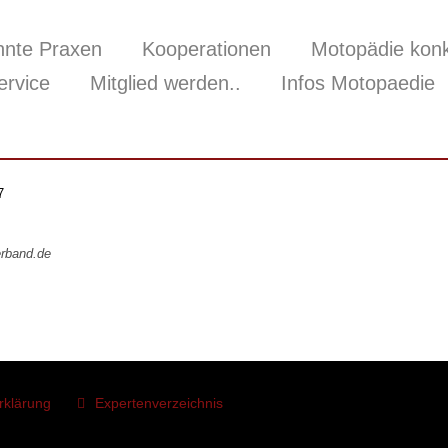
nnte Praxen
Kooperationen
Motopädie konk
ervice
Mitglied werden..
Infos Motopaedie
7
rband.de
rklärung
Expertenverzeichnis