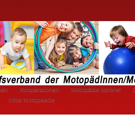
xen
Kooperationen
Motopädie konkret
Infos Motopaedie
rtlaufend verbessern zu können, verwendet DBM e
ndung von Cookies zu.
mehr...