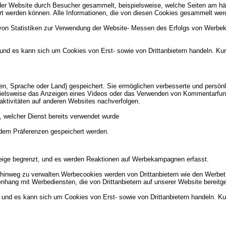
er Website durch Besucher gesammelt, beispielsweise, welche Seiten am hä
ert werden können. Alle Informationen, die von diesen Cookies gesammelt wer
 von Statistiken zur Verwendung der Website- Messen des Erfolgs von Werbe
 und es kann sich um Cookies von Erst- sowie von Drittanbietern handeln. K
n, Sprache oder Land) gespeichert. Sie ermöglichen verbesserte und persö
pielsweise das Anzeigen eines Videos oder das Verwenden von Kommentarfunk
ktivitäten auf anderen Websites nachverfolgen.
 welcher Dienst bereits verwendet wurde
ndem Präferenzen gespeichert werden.
nzeige begrenzt, und es werden Reaktionen auf Werbekampagnen erfasst.
nweg zu verwalten.Werbecookies werden von Drittanbietern wie den Werbetre
hang mit Werbediensten, die von Drittanbietern auf unserer Website bereitge
 und es kann sich um Cookies von Erst- sowie von Drittanbietern handeln. Ku