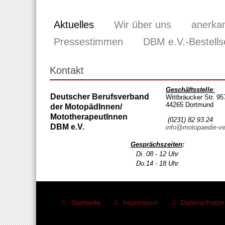
Aktuelles
Wir über uns
anerka
Pressestimmen
DBM e.V.-Bestells
Kontakt
Geschäftsstelle
:
Deutscher Berufsverband
Wittbräucker Str. 95
44265 Dortmund
der MotopädInnen/
MototherapeutInnen
(0231) 82 93 24
DBM e.V.
info@motopaedie-ve
Gesprächszeiten
:
Di. 08 - 12 Uhr
Do.14 - 18 Uhr
Startseite
Impressum
Datenschutze