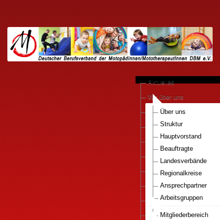
Aktuelles
Wir über uns
anerkannte Praxen
Über uns
Struktur
Kooperationen
Hauptvorstand
Motopädie konkret
Beauftragte
Downloads
Landesverbände
Pressestimmen
Regionalkreise
DBM e.V.-Bestellservice
Ansprechpartner
Arbeitsgruppen
Mitglied werden..
Nationaler Gesundhei
Infos Motopaedie
Mitgliederbereich