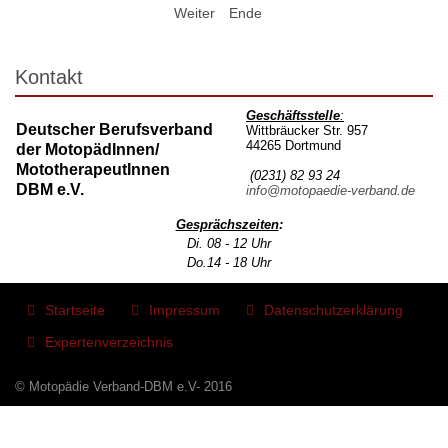
Weiter
Ende
Kontakt
Geschäftsstelle
:
Deutscher Berufsverband
Wittbräucker Str. 957
44265 Dortmund
der MotopädInnen/
MototherapeutInnen
(0231) 82 93 24
DBM e.V.
info@motopaedie-verband.de
Gesprächszeiten
:
Di. 08 - 12 Uhr
Do.14 - 18 Uhr
Startseite
Impressum
Datenschutzerklärung
Expertenverzeichnis
© Motopädie Verband-DBM e.V- 2016