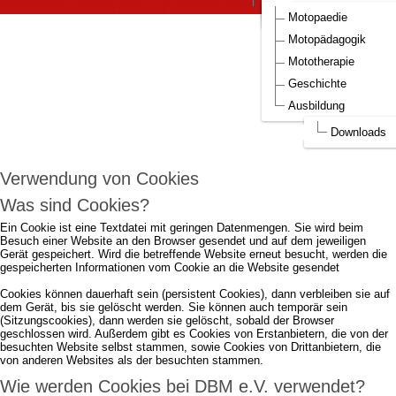
DBM Bilder
Aufnahmeantrag DBM
Motopaedie
Um die Webseite optimal gestalten und
Motopädagogik
fortlaufend verbessern zu können, verwendet
Mototherapie
DBM e.V. Cookies.
Geschichte
Ausbildung
Durch die weitere Nutzung der Webseite stimmen Sie der Verwendung von
Cookies zu.
mehr...
Downloads
Ich akzeptiere..
Verwendung von Cookies
Was sind Cookies?
Ein Cookie ist eine Textdatei mit geringen Datenmengen. Sie wird beim
Besuch einer Website an den Browser gesendet und auf dem jeweiligen
Gerät gespeichert. Wird die betreffende Website erneut besucht, werden die
gespeicherten Informationen vom Cookie an die Website gesendet
Cookies können dauerhaft sein (persistent Cookies), dann verbleiben sie auf
dem Gerät, bis sie gelöscht werden. Sie können auch temporär sein
(Sitzungscookies), dann werden sie gelöscht, sobald der Browser
geschlossen wird. Außerdem gibt es Cookies von Erstanbietern, die von der
besuchten Website selbst stammen, sowie Cookies von Drittanbietern, die
von anderen Websites als der besuchten stammen.
Wie werden Cookies bei DBM e.V. verwendet?