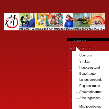
Aktuelles
Wir über uns
anerkannte Praxen
Über uns
Struktur
Kooperationen
Hauptvorstand
Motopädie konkret
Beauftragte
Downloads
Landesverbände
Pressestimmen
Regionalkreise
DBM e.V.-Bestellservice
Ansprechpartner
Arbeitsgruppen
Mitglied werden..
Nationaler Gesundhei
Infos Motopaedie
Mitgliederbereich