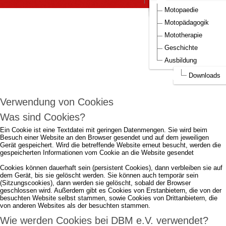
DBM Bilder
Aufnahmeantrag DBM
Motopaedie
Um die Webseite optimal gestalten und
Motopädagogik
fortlaufend verbessern zu können, verwendet
Mototherapie
DBM e.V. Cookies.
Geschichte
Ausbildung
Durch die weitere Nutzung der Webseite stimmen Sie der Verwendung von
Cookies zu.
mehr...
Downloads
Ich akzeptiere..
Verwendung von Cookies
Was sind Cookies?
Ein Cookie ist eine Textdatei mit geringen Datenmengen. Sie wird beim
Besuch einer Website an den Browser gesendet und auf dem jeweiligen
Gerät gespeichert. Wird die betreffende Website erneut besucht, werden die
gespeicherten Informationen vom Cookie an die Website gesendet
Cookies können dauerhaft sein (persistent Cookies), dann verbleiben sie auf
dem Gerät, bis sie gelöscht werden. Sie können auch temporär sein
(Sitzungscookies), dann werden sie gelöscht, sobald der Browser
geschlossen wird. Außerdem gibt es Cookies von Erstanbietern, die von der
besuchten Website selbst stammen, sowie Cookies von Drittanbietern, die
von anderen Websites als der besuchten stammen.
Wie werden Cookies bei DBM e.V. verwendet?