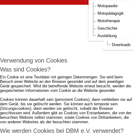
DBM Bilder
Aufnahmeantrag DBM
Motopaedie
Um die Webseite optimal gestalten und
Motopädagogik
fortlaufend verbessern zu können, verwendet
Mototherapie
DBM e.V. Cookies.
Geschichte
Ausbildung
Durch die weitere Nutzung der Webseite stimmen Sie der Verwendung von
Cookies zu.
mehr...
Downloads
Ich akzeptiere..
Verwendung von Cookies
Was sind Cookies?
Ein Cookie ist eine Textdatei mit geringen Datenmengen. Sie wird beim
Besuch einer Website an den Browser gesendet und auf dem jeweiligen
Gerät gespeichert. Wird die betreffende Website erneut besucht, werden die
gespeicherten Informationen vom Cookie an die Website gesendet
Cookies können dauerhaft sein (persistent Cookies), dann verbleiben sie auf
dem Gerät, bis sie gelöscht werden. Sie können auch temporär sein
(Sitzungscookies), dann werden sie gelöscht, sobald der Browser
geschlossen wird. Außerdem gibt es Cookies von Erstanbietern, die von der
besuchten Website selbst stammen, sowie Cookies von Drittanbietern, die
von anderen Websites als der besuchten stammen.
Wie werden Cookies bei DBM e.V. verwendet?