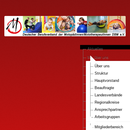
Aktuelles
Wir über uns
anerkannte Praxen
Über uns
Struktur
Kooperationen
Hauptvorstand
Motopädie konkret
Beauftragte
Downloads
Landesverbände
Pressestimmen
Regionalkreise
DBM e.V.-Bestellservice
Ansprechpartner
Arbeitsgruppen
Mitglied werden..
Nationaler Gesundhei
Infos Motopaedie
Mitgliederbereich