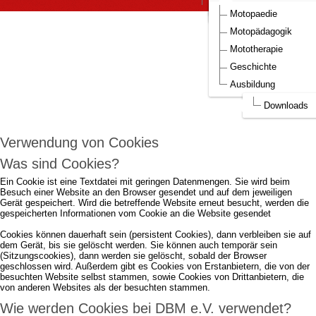
DBM Bilder
Aufnahmeantrag DBM
Motopaedie
Um die Webseite optimal gestalten und
Motopädagogik
fortlaufend verbessern zu können, verwendet
Mototherapie
DBM e.V. Cookies.
Geschichte
Ausbildung
Durch die weitere Nutzung der Webseite stimmen Sie der Verwendung von
Cookies zu.
mehr...
Downloads
Ich akzeptiere..
Verwendung von Cookies
Was sind Cookies?
Ein Cookie ist eine Textdatei mit geringen Datenmengen. Sie wird beim
Besuch einer Website an den Browser gesendet und auf dem jeweiligen
Gerät gespeichert. Wird die betreffende Website erneut besucht, werden die
gespeicherten Informationen vom Cookie an die Website gesendet
Cookies können dauerhaft sein (persistent Cookies), dann verbleiben sie auf
dem Gerät, bis sie gelöscht werden. Sie können auch temporär sein
(Sitzungscookies), dann werden sie gelöscht, sobald der Browser
geschlossen wird. Außerdem gibt es Cookies von Erstanbietern, die von der
besuchten Website selbst stammen, sowie Cookies von Drittanbietern, die
von anderen Websites als der besuchten stammen.
Wie werden Cookies bei DBM e.V. verwendet?