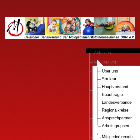
Aktuelles
Wir über uns
anerkannte Praxen
Über uns
Struktur
Kooperationen
Hauptvorstand
Motopädie konkret
Beauftragte
Downloads
Landesverbände
Pressestimmen
Regionalkreise
DBM e.V.-Bestellservice
Ansprechpartner
Arbeitsgruppen
Mitglied werden..
Nationaler Gesundhei
Infos Motopaedie
Mitgliederbereich