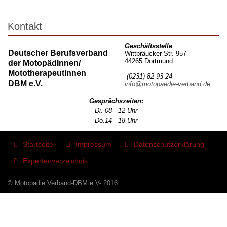
Kontakt
Geschäftsstelle
:
Deutscher Berufsverband
Wittbräucker Str. 957
44265 Dortmund
der MotopädInnen/
MototherapeutInnen
(0231) 82 93 24
DBM e.V.
info@motopaedie-verband.de
Gesprächszeiten
:
Di. 08 - 12 Uhr
Do.14 - 18 Uhr
Startseite
Impressum
Datenschutzerklärung
Expertenverzeichnis
© Motopädie Verband-DBM e.V- 2016