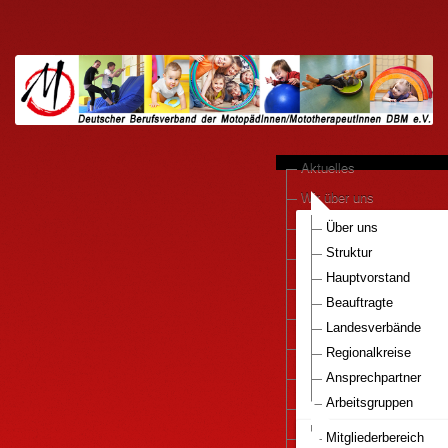
Aktuelles
Wir über uns
anerkannte Praxen
Über uns
Struktur
Kooperationen
Hauptvorstand
Motopädie konkret
Beauftragte
Downloads
Landesverbände
Pressestimmen
Regionalkreise
DBM e.V.-Bestellservice
Ansprechpartner
Arbeitsgruppen
Mitglied werden..
Nationaler Gesundhei
Infos Motopaedie
Mitgliederbereich