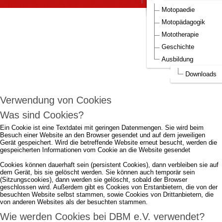
DBM Bilder
Aufnahmeantrag DBM
Motopaedie
Um die Webseite optimal gestalten und
Motopädagogik
fortlaufend verbessern zu können, verwendet
Mototherapie
DBM e.V. Cookies.
Geschichte
Ausbildung
Durch die weitere Nutzung der Webseite stimmen Sie der Verwendung von
Cookies zu.
mehr...
Downloads
Ich akzeptiere..
Verwendung von Cookies
Was sind Cookies?
Ein Cookie ist eine Textdatei mit geringen Datenmengen. Sie wird beim
Besuch einer Website an den Browser gesendet und auf dem jeweiligen
Gerät gespeichert. Wird die betreffende Website erneut besucht, werden die
gespeicherten Informationen vom Cookie an die Website gesendet
Cookies können dauerhaft sein (persistent Cookies), dann verbleiben sie auf
dem Gerät, bis sie gelöscht werden. Sie können auch temporär sein
(Sitzungscookies), dann werden sie gelöscht, sobald der Browser
geschlossen wird. Außerdem gibt es Cookies von Erstanbietern, die von der
besuchten Website selbst stammen, sowie Cookies von Drittanbietern, die
von anderen Websites als der besuchten stammen.
Wie werden Cookies bei DBM e.V. verwendet?