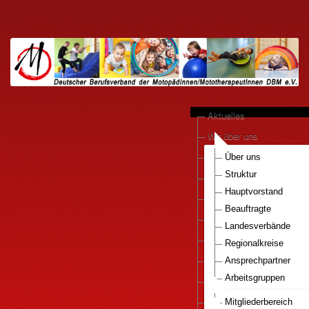
Aktuelles
Wir über uns
anerkannte Praxen
Über uns
Struktur
Kooperationen
Hauptvorstand
Motopädie konkret
Beauftragte
Downloads
Landesverbände
Pressestimmen
Regionalkreise
DBM e.V.-Bestellservice
Ansprechpartner
Arbeitsgruppen
Mitglied werden..
Nationaler Gesundhei
Infos Motopaedie
Mitgliederbereich