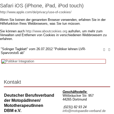
Safari iOS (iPhone, iPad, iPod touch)
http://www.apple.com/de/privacy/use-of-cookies/
Wenn Sie keinen der genannten Browser verwenden, erfahren Sie in der
Hilfefunktion Ihres Webbrowsers, was Sie tun müssen.
Sie können auch
http://www.aboutcookies.org
aufrufen, um mehr zum
Verwalten und Entfernen von Cookies in verschiedenen Webbrowsern zu
erfahren.
"Solinger Tagblatt" vom 26.07.2012 "Politiker lehnen LVR-
Sparvorstoß ab"
Kontakt
Geschäftsstelle
:
Deutscher Berufsverband
Wittbräucker Str. 957
44265 Dortmund
der MotopädInnen/
MototherapeutInnen
(0231) 82 93 24
DBM e.V.
info@motopaedie-verband.de