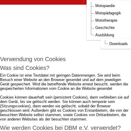
DBM Bilder
Aufnahmeantrag DBM
Motopaedie
Um die Webseite optimal gestalten und
Motopädagogik
fortlaufend verbessern zu können, verwendet
Mototherapie
DBM e.V. Cookies.
Geschichte
Ausbildung
Durch die weitere Nutzung der Webseite stimmen Sie der Verwendung von
Cookies zu.
mehr...
Downloads
Ich akzeptiere..
Verwendung von Cookies
Was sind Cookies?
Ein Cookie ist eine Textdatei mit geringen Datenmengen. Sie wird beim
Besuch einer Website an den Browser gesendet und auf dem jeweiligen
Gerät gespeichert. Wird die betreffende Website erneut besucht, werden die
gespeicherten Informationen vom Cookie an die Website gesendet
Cookies können dauerhaft sein (persistent Cookies), dann verbleiben sie auf
dem Gerät, bis sie gelöscht werden. Sie können auch temporär sein
(Sitzungscookies), dann werden sie gelöscht, sobald der Browser
geschlossen wird. Außerdem gibt es Cookies von Erstanbietern, die von der
besuchten Website selbst stammen, sowie Cookies von Drittanbietern, die
von anderen Websites als der besuchten stammen.
Wie werden Cookies bei DBM e.V. verwendet?