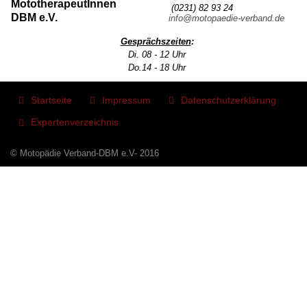
MototherapeutInnen
(0231) 82 93 24
DBM e.V.
info@motopaedie-verband.de
Gesprächszeiten
:
Di. 08 - 12 Uhr
Do.14 - 18 Uhr
Startseite
Impressum
Datenschutzerklärung
Expertenverzeichnis
© Motopädie Verband-DBM e.V- 2016