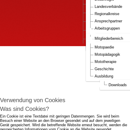
Downloads
Landesverbände
Pressestimmen
Regionalkreise
DBM e.V.-Bestellservice
Ansprechpartner
Arbeitsgruppen
Mitglied werden..
Nationaler Gesundhei
Infos Motopaedie
Mitgliederbereich
DBM Bilder
Aufnahmeantrag DBM
Motopaedie
Um die Webseite optimal gestalten und
Motopädagogik
fortlaufend verbessern zu können, verwendet
Mototherapie
DBM e.V. Cookies.
Geschichte
Ausbildung
Durch die weitere Nutzung der Webseite stimmen Sie der Verwendung von
Cookies zu.
mehr...
Downloads
Ich akzeptiere..
Verwendung von Cookies
Was sind Cookies?
Ein Cookie ist eine Textdatei mit geringen Datenmengen. Sie wird beim
Besuch einer Website an den Browser gesendet und auf dem jeweiligen
Gerät gespeichert. Wird die betreffende Website erneut besucht, werden die
gespeicherten Informationen vom Cookie an die Website gesendet