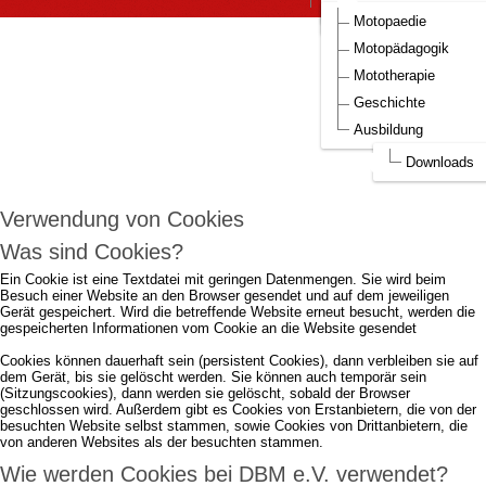
DBM Bilder
Aufnahmeantrag DBM
Motopaedie
Um die Webseite optimal gestalten und
Motopädagogik
fortlaufend verbessern zu können, verwendet
Mototherapie
DBM e.V. Cookies.
Geschichte
Ausbildung
Durch die weitere Nutzung der Webseite stimmen Sie der Verwendung von
Cookies zu.
mehr...
Downloads
Ich akzeptiere..
Verwendung von Cookies
Was sind Cookies?
Ein Cookie ist eine Textdatei mit geringen Datenmengen. Sie wird beim
Besuch einer Website an den Browser gesendet und auf dem jeweiligen
Gerät gespeichert. Wird die betreffende Website erneut besucht, werden die
gespeicherten Informationen vom Cookie an die Website gesendet
Cookies können dauerhaft sein (persistent Cookies), dann verbleiben sie auf
dem Gerät, bis sie gelöscht werden. Sie können auch temporär sein
(Sitzungscookies), dann werden sie gelöscht, sobald der Browser
geschlossen wird. Außerdem gibt es Cookies von Erstanbietern, die von der
besuchten Website selbst stammen, sowie Cookies von Drittanbietern, die
von anderen Websites als der besuchten stammen.
Wie werden Cookies bei DBM e.V. verwendet?