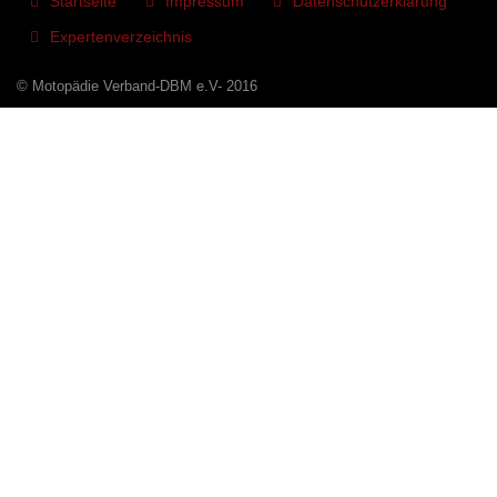
Startseite
Impressum
Datenschutzerklärung
Expertenverzeichnis
© Motopädie Verband-DBM e.V- 2016