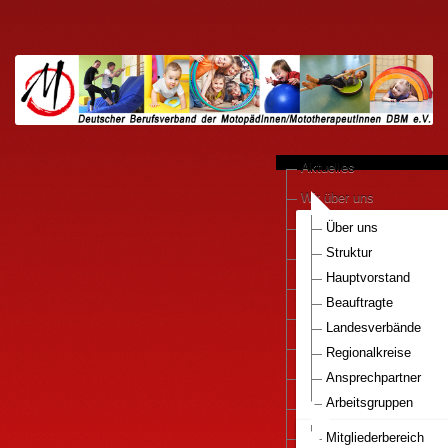
Aktuelles
Wir über uns
anerkannte Praxen
Über uns
Struktur
Kooperationen
Hauptvorstand
Motopädie konkret
Beauftragte
Downloads
Landesverbände
Pressestimmen
Regionalkreise
DBM e.V.-Bestellservice
Ansprechpartner
Arbeitsgruppen
Mitglied werden..
Nationaler Gesundhei
Infos Motopaedie
Mitgliederbereich