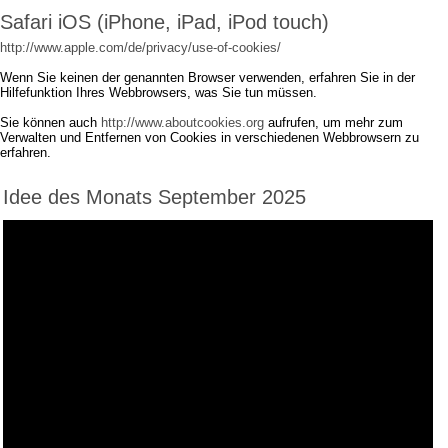
Safari iOS (iPhone, iPad, iPod touch)
http://www.apple.com/de/privacy/use-of-cookies/
Wenn Sie keinen der genannten Browser verwenden, erfahren Sie in der
Hilfefunktion Ihres Webbrowsers, was Sie tun müssen.
Sie können auch
http://www.aboutcookies.org
aufrufen, um mehr zum
Verwalten und Entfernen von Cookies in verschiedenen Webbrowsern zu
erfahren.
Idee des Monats September 2025