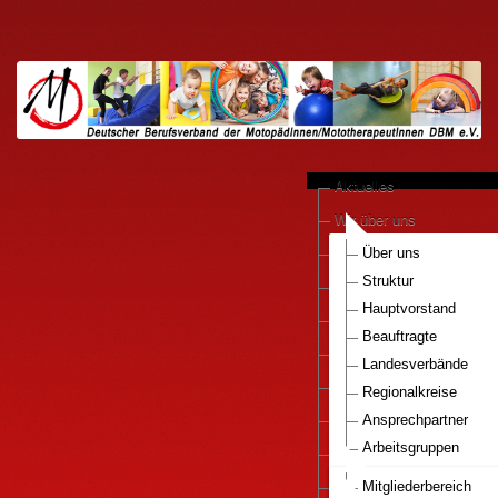
Aktuelles
Wir über uns
anerkannte Praxen
Über uns
Struktur
Kooperationen
Hauptvorstand
Motopädie konkret
Beauftragte
Downloads
Landesverbände
Pressestimmen
Regionalkreise
DBM e.V.-Bestellservice
Ansprechpartner
Arbeitsgruppen
Mitglied werden..
Nationaler Gesundhei
Infos Motopaedie
Mitgliederbereich