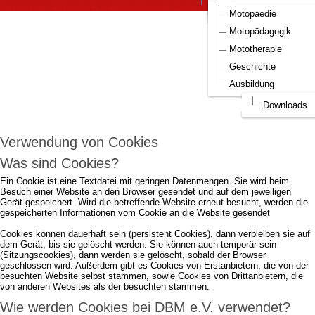
DBM Bilder
Aufnahmeantrag DBM
Motopaedie
Um die Webseite optimal gestalten und
Motopädagogik
fortlaufend verbessern zu können, verwendet
Mototherapie
DBM e.V. Cookies.
Geschichte
Ausbildung
Durch die weitere Nutzung der Webseite stimmen Sie der Verwendung von
Cookies zu.
mehr...
Downloads
Ich akzeptiere..
Verwendung von Cookies
Was sind Cookies?
Ein Cookie ist eine Textdatei mit geringen Datenmengen. Sie wird beim
Besuch einer Website an den Browser gesendet und auf dem jeweiligen
Gerät gespeichert. Wird die betreffende Website erneut besucht, werden die
gespeicherten Informationen vom Cookie an die Website gesendet
Cookies können dauerhaft sein (persistent Cookies), dann verbleiben sie auf
dem Gerät, bis sie gelöscht werden. Sie können auch temporär sein
(Sitzungscookies), dann werden sie gelöscht, sobald der Browser
geschlossen wird. Außerdem gibt es Cookies von Erstanbietern, die von der
besuchten Website selbst stammen, sowie Cookies von Drittanbietern, die
von anderen Websites als der besuchten stammen.
Wie werden Cookies bei DBM e.V. verwendet?