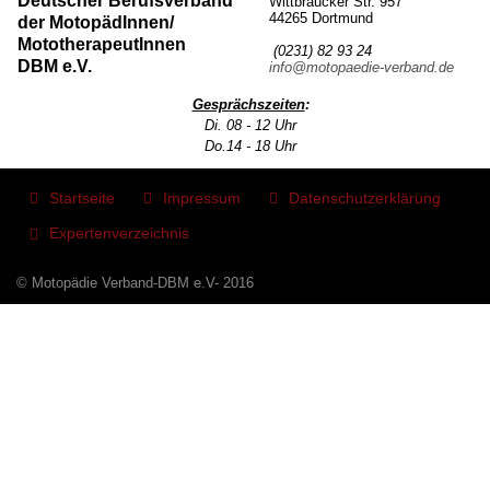
Deutscher Berufsverband
Wittbräucker Str. 957
44265 Dortmund
der MotopädInnen/
MototherapeutInnen
(0231) 82 93 24
DBM e.V.
info@motopaedie-verband.de
Gesprächszeiten
:
Di. 08 - 12 Uhr
Do.14 - 18 Uhr
Startseite
Impressum
Datenschutzerklärung
Expertenverzeichnis
© Motopädie Verband-DBM e.V- 2016